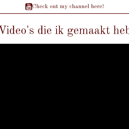
Check out my channel here!
Video's die ik gemaakt he